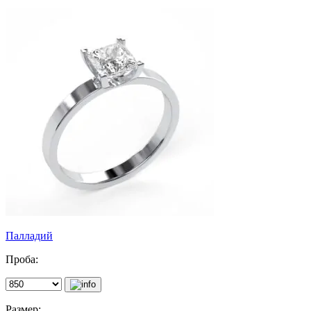
Палладий
Проба:
Размер: