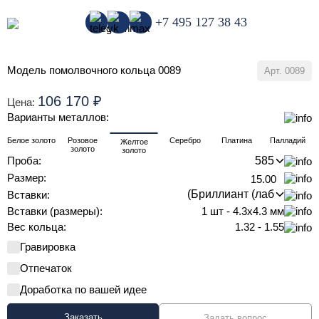
+7 495 127 38 43
Модель помолвочного кольца 0089
Арт.
0089
106 170
₽
Цена:
Варианты металлов:
Белое золото
Розовое
Серебро
Платина
Палладий
Желтое
золото
золото
Проба:
Размер:
15.00
Вставки:
Вставки (размеры):
1 шт - 4.3х4.3 мм
Вес кольца:
1.32 - 1.55
Гравировка
Отпечаток
Доработка по вашей идее
Заказать
Задать вопрос