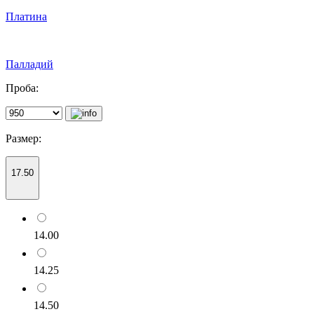
Платина
Палладий
Проба:
Размер:
17.50
14.00
14.25
14.50