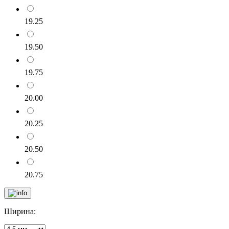
19.25
19.50
19.75
20.00
20.25
20.50
20.75
Ширина: