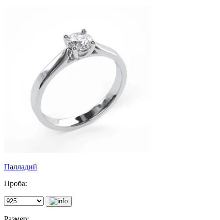
Палладий
Проба:
Размер: