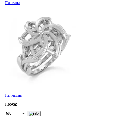
Платина
Палладий
Проба: