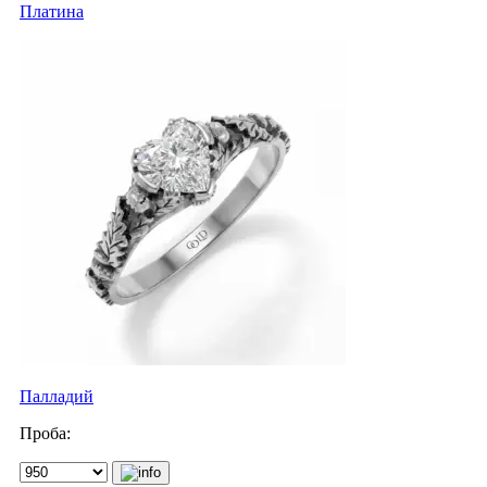
Платина
Палладий
Проба: