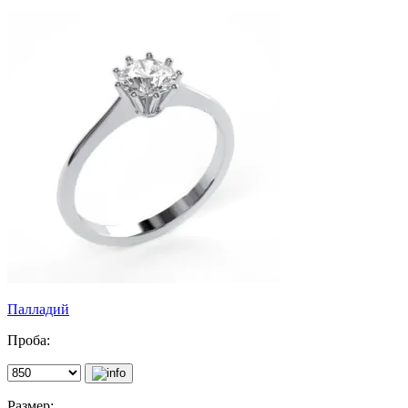
Палладий
Проба:
Размер: