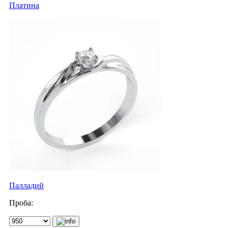
Платина
Палладий
Проба: