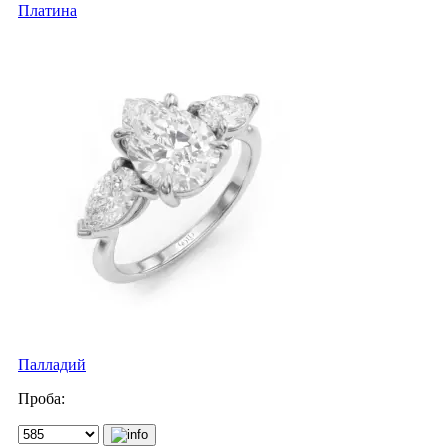
Платина
Палладий
Проба: