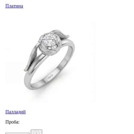
Платина
Палладий
Проба: